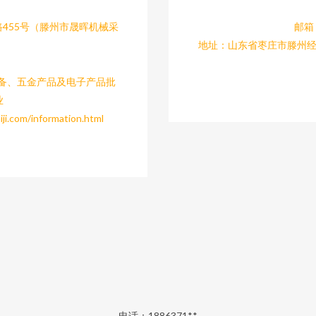
455号（滕州市晟晖机械采
邮箱：
）
地址：山东省枣庄市滕州经
设备、五金产品及电子产品批
业
om/information.html
电话：1886371**