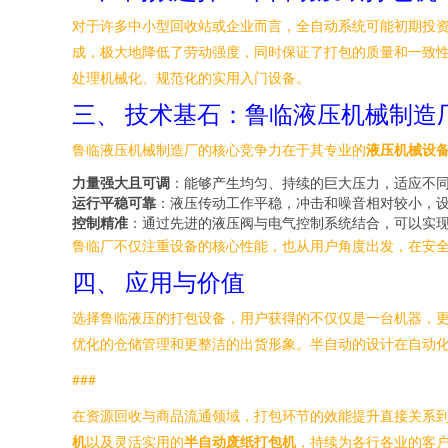
对于许多中小型回收站或企业而言，全自动系统可能初期投
成，极大地降低了劳动强度，同时保证了打包的质量和一致
处理机械化、规范化的实用入门设备。
三、 技术基石：鲁临液压机械制造
鲁临液压机械制造厂的核心竞争力在于其专业的
液压机械设
力量强大且可调
：能够产生均匀、持续的巨大压力，适应不
运行平稳可靠
：液压传动工作平稳，冲击和噪音相对较小，
控制精准
：通过先进的液压阀与电气控制系统结合，可以实
鲁临厂不仅注重设备的核心性能，也从用户角度出发，在安
四、 应用与价值
选择鲁临液压的打包设备，用户获得的不仅仅是一台机器，
优化的仓储管理和更整洁的出货形象。半自动的设计在自动
###
在资源回收与商品流通领域，打包环节的效能提升直接关系
机
以及灵活实用的
半自动废纸打包机
，持续为各行各业的客