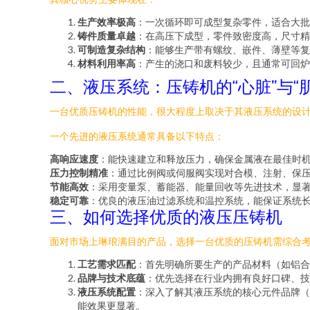
生产效率极高
：一次循环即可成型复杂零件，适合大批
铸件质量卓越
：在高压下成型，零件致密度高，尺寸精
可制造复杂结构
：能够生产带有螺纹、嵌件、薄壁等复
材料利用率高
：产生的浇口和废料较少，且通常可回炉
二、液压系统：压铸机的“心脏”与“肌
一台优质压铸机的性能，很大程度上取决于其液压系统的设
一个先进的液压系统通常具备以下特点：
高响应速度
：能快速建立和释放压力，确保金属液在最佳时
压力控制精准
：通过比例阀或伺服阀实现对合模、注射、保
节能高效
：采用变量泵、蓄能器、能量回收等先进技术，显
稳定可靠
：优良的液压油过滤系统和温控系统，能保证系统
三、如何选择优质的液压压铸机
面对市场上琳琅满目的产品，选择一台优质的压铸机需综合
工艺需求匹配
：首先明确所要生产的产品材料（如铝合
品牌与技术底蕴
：优先选择在行业内拥有良好口碑、技
液压系统配置
：深入了解其液压系统的核心元件品牌（
能效果更显著。