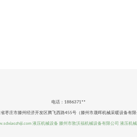
电话：1886371**
省枣庄市滕州经济开发区腾飞西路455号（滕州市晟晖机械采暖设备有
.sdxiaozhiji.com
液压机械设备
滕州市敦沃福机械设备有限公司
液压机械