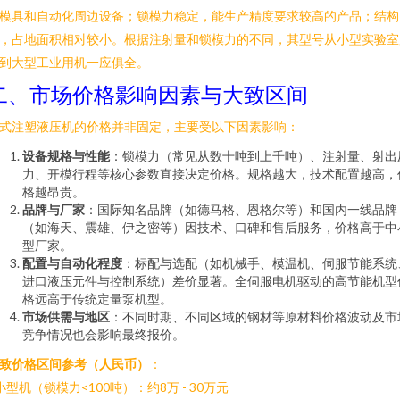
模具和自动化周边设备；锁模力稳定，能生产精度要求较高的产品；结构
，占地面积相对较小。根据注射量和锁模力的不同，其型号从小型实验室
到大型工业用机一应俱全。
二、市场价格影响因素与大致区间
式注塑液压机的价格并非固定，主要受以下因素影响：
设备规格与性能
：锁模力（常见从数十吨到上千吨）、注射量、射出
力、开模行程等核心参数直接决定价格。规格越大，技术配置越高，
格越昂贵。
品牌与厂家
：国际知名品牌（如德马格、恩格尔等）和国内一线品牌
（如海天、震雄、伊之密等）因技术、口碑和售后服务，价格高于中
型厂家。
配置与自动化程度
：标配与选配（如机械手、模温机、伺服节能系统
进口液压元件与控制系统）差价显著。全伺服电机驱动的高节能机型
格远高于传统定量泵机型。
市场供需与地区
：不同时期、不同区域的钢材等原材料价格波动及市
竞争情况也会影响最终报价。
致价格区间参考（人民币）
：
 小型机（锁模力<100吨）：约8万 - 30万元