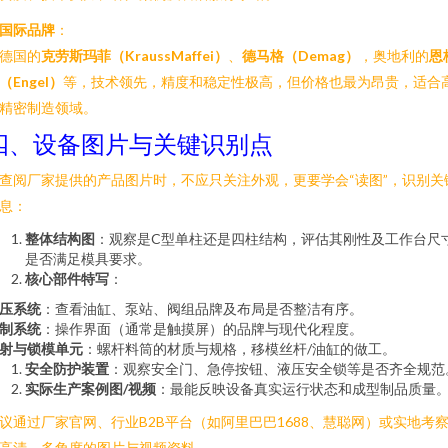
国际品牌
：
德国的
克劳斯玛菲（KraussMaffei）
、
德马格（Demag）
，奥地利的
恩
（Engel）
等，技术领先，精度和稳定性极高，但价格也最为昂贵，适合
精密制造领域。
四、设备图片与关键识别点
查阅厂家提供的产品图片时，不应只关注外观，更要学会“读图”，识别关
息：
整体结构图
：观察是C型单柱还是四柱结构，评估其刚性及工作台尺
是否满足模具要求。
核心部件特写
：
压系统
：查看油缸、泵站、阀组品牌及布局是否整洁有序。
制系统
：操作界面（通常是触摸屏）的品牌与现代化程度。
射与锁模单元
：螺杆料筒的材质与规格，移模丝杆/油缸的做工。
安全防护装置
：观察安全门、急停按钮、液压安全锁等是否齐全规范
实际生产案例图/视频
：最能反映设备真实运行状态和成型制品质量
议通过厂家官网、行业B2B平台（如阿里巴巴1688、慧聪网）或实地考
高清、多角度的图片与视频资料。