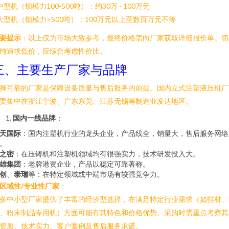
 中型机（锁模力100-500吨）：约30万 - 100万元
 大型机（锁模力>500吨）：100万元以上至数百万元不等
要提示
：以上仅为市场大致参考，最终价格需向厂家获取详细报价单。切
纯追求低价，应综合考虑性价比。
三、主要生产厂家与品牌
择可靠的厂家是保障设备质量与售后服务的前提。国内立式注塑液压机厂
要集中在浙江宁波、广东东莞、江苏无锡等制造业发达地区。
国内一线品牌
：
天国际
：国内注塑机行业的龙头企业，产品线全，销量大，售后服务网络
。
之密
：在压铸机和注塑机领域均有很强实力，技术研发投入大。
雄集团
：老牌港资企业，产品以稳定可靠著称。
创
、
泰瑞
等：在特定领域或中端市场有较强竞争力。
区域性/专业性厂家
：
多中小型厂家提供了丰富的经济型选择，在满足特定行业需求（如鞋材、
、粉末制品专用机）方面可能有其特色和价格优势。采购时需重点考察其
资质、技术实力、客户案例及售后服务承诺。