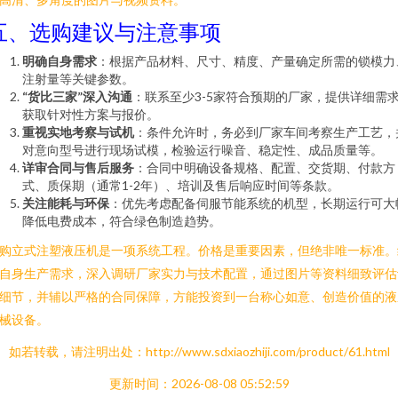
五、选购建议与注意事项
明确自身需求
：根据产品材料、尺寸、精度、产量确定所需的锁模力
注射量等关键参数。
“货比三家”深入沟通
：联系至少3-5家符合预期的厂家，提供详细需
获取针对性方案与报价。
重视实地考察与试机
：条件允许时，务必到厂家车间考察生产工艺，
对意向型号进行现场试模，检验运行噪音、稳定性、成品质量等。
详审合同与售后服务
：合同中明确设备规格、配置、交货期、付款方
式、质保期（通常1-2年）、培训及售后响应时间等条款。
关注能耗与环保
：优先考虑配备伺服节能系统的机型，长期运行可大
降低电费成本，符合绿色制造趋势。
购立式注塑液压机是一项系统工程。价格是重要因素，但绝非唯一标准。
自身生产需求，深入调研厂家实力与技术配置，通过图片等资料细致评估
细节，并辅以严格的合同保障，方能投资到一台称心如意、创造价值的液
械设备。
如若转载，请注明出处：http://www.sdxiaozhiji.com/product/61.html
更新时间：2026-08-08 05:52:59